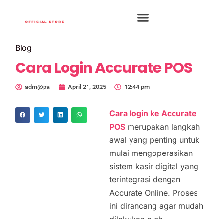
Blog
Cara Login Accurate POS
adm@pa
April 21, 2025
12:44 pm
Cara login ke Accurate
POS
merupakan langkah
awal yang penting untuk
mulai mengoperasikan
sistem kasir digital yang
terintegrasi dengan
Accurate Online. Proses
ini dirancang agar mudah