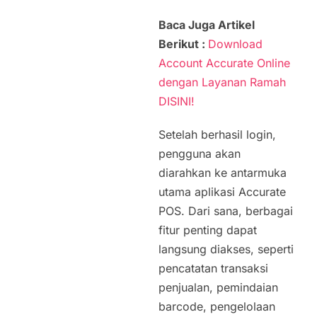
Baca Juga Artikel
Berikut :
Download
Account Accurate Online
dengan Layanan Ramah
DISINI!
Setelah berhasil login,
pengguna akan
diarahkan ke antarmuka
utama aplikasi Accurate
POS. Dari sana, berbagai
fitur penting dapat
langsung diakses, seperti
pencatatan transaksi
penjualan, pemindaian
barcode, pengelolaan