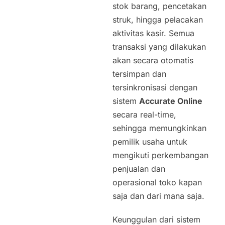
stok barang, pencetakan
struk, hingga pelacakan
aktivitas kasir. Semua
transaksi yang dilakukan
akan secara otomatis
tersimpan dan
tersinkronisasi dengan
sistem
Accurate Online
secara real-time,
sehingga memungkinkan
pemilik usaha untuk
mengikuti perkembangan
penjualan dan
operasional toko kapan
saja dan dari mana saja.
Keunggulan dari sistem