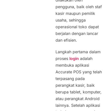
dilakukan oleh
pengguna, baik oleh staf
kasir maupun pemilik
usaha, sehingga
operasional toko dapat
berjalan dengan lancar
dan efisien.
Langkah pertama dalam
proses
login
adalah
membuka aplikasi
Accurate POS yang telah
terpasang pada
perangkat kasir, baik
berupa tablet, komputer,
atau perangkat Android
lainnya. Setelah aplikasi