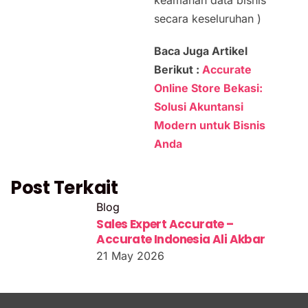
keamanan data bisnis
secara keseluruhan )
Baca Juga Artikel
Berikut :
Accurate
Online Store Bekasi:
Solusi Akuntansi
Modern untuk Bisnis
Anda
Post Terkait
Blog
Sales Expert Accurate –
Accurate Indonesia Ali Akbar
21 May 2026