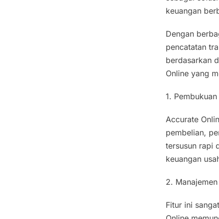
keuangan berb
Dengan berbag
pencatatan tr
berdasarkan da
Online yang me
1. Pembukuan 
Accurate Onlin
pembelian, pe
tersusun rapi
keuangan usah
2. Manajemen
Fitur ini sang
Online memung