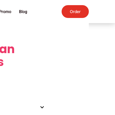
Order
Promo
Blog
lan
s