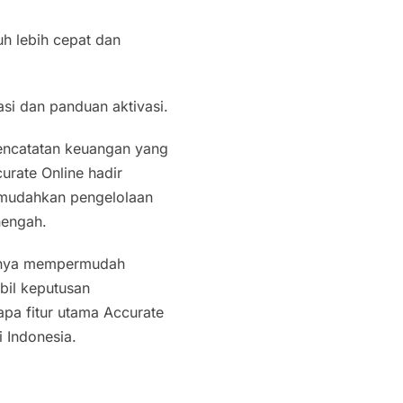
h lebih cepat dan
si dan panduan aktivasi.
 pencatatan keuangan yang
urate Online hadir
memudahkan pengelolaan
nengah.
 hanya mempermudah
bil keputusan
apa fitur utama Accurate
i Indonesia.