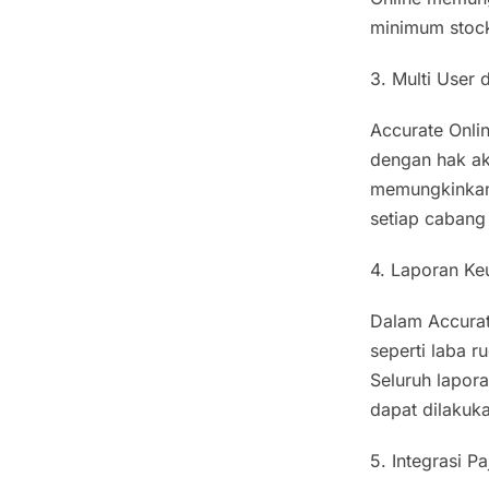
minimum stock,
3. Multi User
Accurate Onl
dengan hak aks
memungkinkan 
setiap cabang 
4. Laporan K
Dalam Accurat
seperti laba r
Seluruh lapora
dapat dilakuka
5. Integrasi P