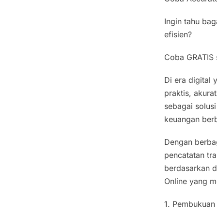
Ingin tahu ba
efisien?
Coba GRATIS s
Di era digital
praktis, akura
sebagai solus
keuangan berb
Dengan berbag
pencatatan tr
berdasarkan da
Online yang me
1. Pembukuan 