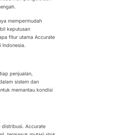
nengah.
 hanya mempermudah
bil keputusan
apa fitur utama Accurate
i Indonesia.
tiap penjualan,
 dalam sistem dan
untuk memantau kondisi
.
 distribusi. Accurate
l, termasuk mutasi stok,