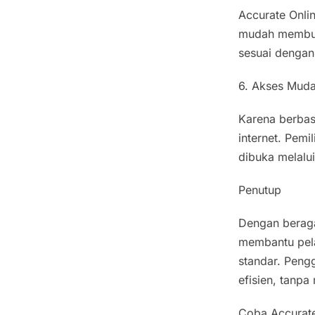
Accurate Onli
mudah membuat
sesuai dengan
6. Akses Muda
Karena berbas
internet. Pemi
dibuka melalui
Penutup
Dengan beragam
membantu pela
standar. Pengg
efisien, tanp
Coba Accurate