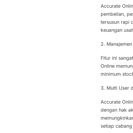
Accurate Onlin
pembelian, pe
tersusun rapi
keuangan usah
2. Manajemen
Fitur ini sang
Online memung
minimum stock,
3. Multi User
Accurate Onl
dengan hak aks
memungkinkan 
setiap cabang 