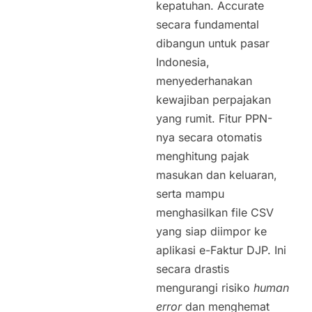
kepatuhan. Accurate
secara fundamental
dibangun untuk pasar
Indonesia,
menyederhanakan
kewajiban perpajakan
yang rumit. Fitur PPN-
nya secara otomatis
menghitung pajak
masukan dan keluaran,
serta mampu
menghasilkan file CSV
yang siap diimpor ke
aplikasi e-Faktur DJP. Ini
secara drastis
mengurangi risiko
human
error
dan menghemat