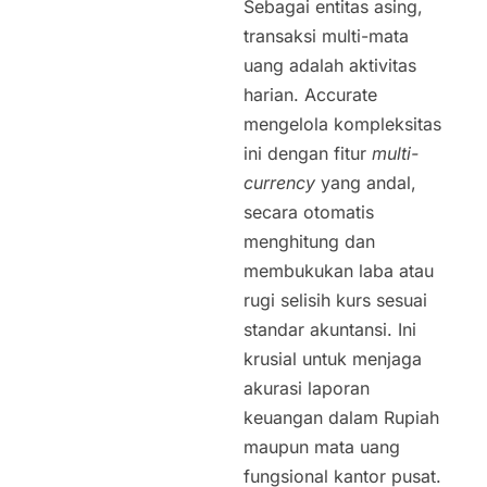
Sebagai entitas asing,
transaksi multi-mata
uang adalah aktivitas
harian. Accurate
mengelola kompleksitas
ini dengan fitur
multi-
currency
yang andal,
secara otomatis
menghitung dan
membukukan laba atau
rugi selisih kurs sesuai
standar akuntansi. Ini
krusial untuk menjaga
akurasi laporan
keuangan dalam Rupiah
maupun mata uang
fungsional kantor pusat.