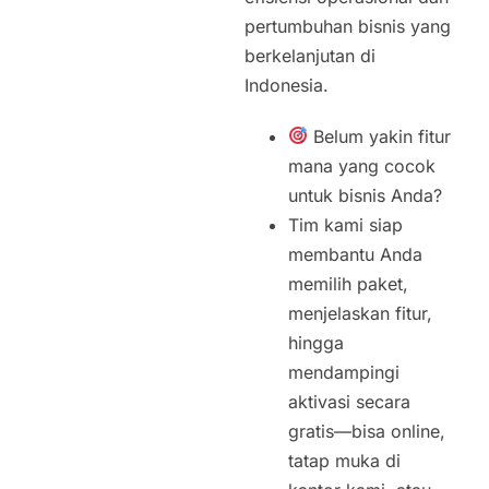
pertumbuhan bisnis yang
berkelanjutan di
Indonesia.
Belum yakin fitur
mana yang cocok
untuk bisnis Anda?
Tim kami siap
membantu Anda
memilih paket,
menjelaskan fitur,
hingga
mendampingi
aktivasi secara
gratis—bisa online,
tatap muka di