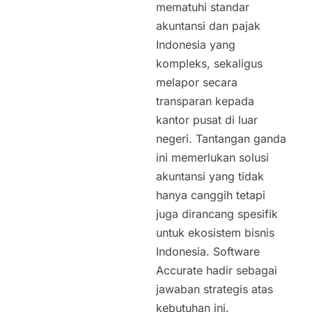
mematuhi standar
akuntansi dan pajak
Indonesia yang
kompleks, sekaligus
melapor secara
transparan kepada
kantor pusat di luar
negeri. Tantangan ganda
ini memerlukan solusi
akuntansi yang tidak
hanya canggih tetapi
juga dirancang spesifik
untuk ekosistem bisnis
Indonesia. Software
Accurate hadir sebagai
jawaban strategis atas
kebutuhan ini.