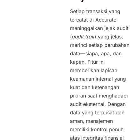
Setiap transaksi yang
tercatat di Accurate
meninggalkan jejak audit
(
audit trail
) yang jelas,
merinci setiap perubahan
data—siapa, apa, dan
kapan. Fitur ini
memberikan lapisan
keamanan internal yang
kuat dan ketenangan
pikiran saat menghadapi
audit eksternal. Dengan
data yang terpusat dan
aman, manajemen
memiliki kontrol penuh
atas integritas finansial