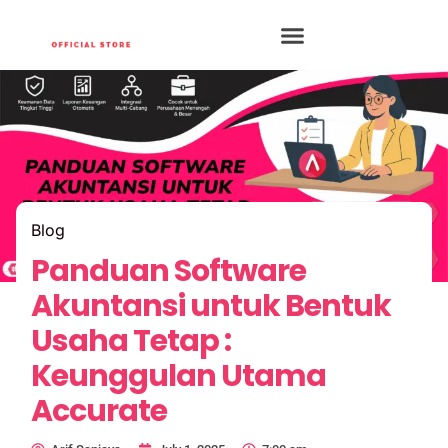
Blog
Panduan Software
Akuntansi untuk Bentuk
Usaha Tetap :
Keunggulan Utama
Accurate