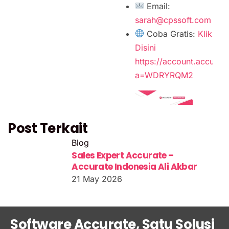
Email:
sarah@cpssoft.com
Coba Gratis:
Klik
Disini
https://account.accurate
a=WDRYRQM2
Post Terkait
Blog
Sales Expert Accurate –
Accurate Indonesia Ali Akbar
21 May 2026
Software Accurate, Satu Solusi